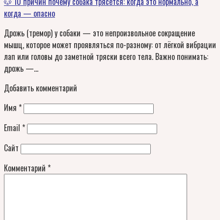
🐶 10 причин почему собака трясётся: когда это нормально, а
когда — опасно
Дрожь (тремор) у собаки — это непроизвольное сокращение
мышц, которое может проявляться по-разному: от лёгкой вибрации
лап или головы до заметной тряски всего тела. Важно понимать:
дрожь —…
Добавить комментарий
Имя
*
Email
*
Сайт
Комментарий
*