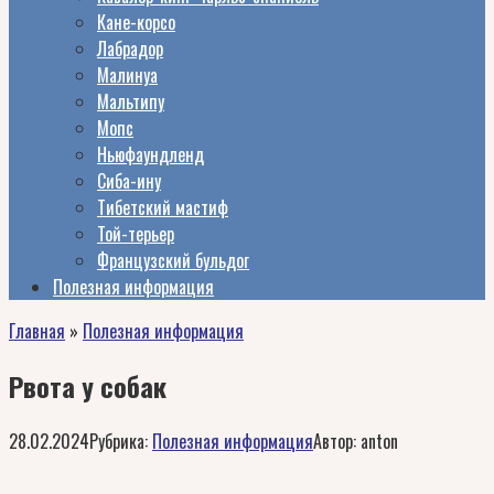
Кане-корсо
Лабрадор
Малинуа
Мальтипу
Мопс
Ньюфаундленд
Сиба-ину
Тибетский мастиф
Той-терьер
Французский бульдог
Полезная информация
Главная
»
Полезная информация
Рвота у собак
28.02.2024
Рубрика:
Полезная информация
Автор:
anton