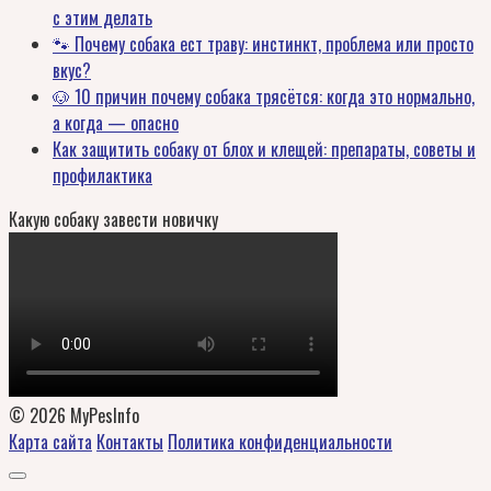
с этим делать
🐾 Почему собака ест траву: инстинкт, проблема или просто
вкус?
🐶 10 причин почему собака трясётся: когда это нормально,
а когда — опасно
Как защитить собаку от блох и клещей: препараты, советы и
профилактика
Какую собаку завести новичку
© 2026 MyPesInfo
Карта сайта
Контакты
Политика конфиденциальности