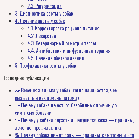
2.3.
Регургитация
3.
Диагностика рвоты у собак
4.
Лечение рвоты у собак
4.1.
Корректировка рациона питания
4.2.
Лекарства
4.3.
Ветеринарный осмотр и тесты
4.4.
Антибиотики и инфузионная терапия
4.5.
Лечение обезвоживания
5.
Профилактика рвоты у собак
Последние публикации
🐶 Весенняя линька у собак: когда начинается, чем
вызывать и как помочь питомцу
🐶 Почему собака не ест: от безобидных причин до
симптома болезни
🐶 Почему у собаки перхоть и шелушится кожа — причины,
лечение, профилактика
🐕 Почему собака лижет лапы — причины, симптомы и что