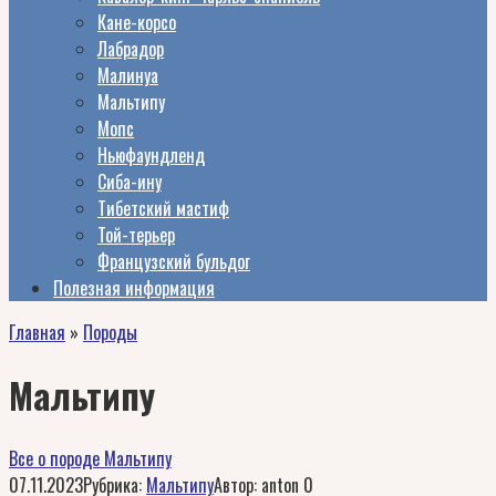
Кане-корсо
Лабрадор
Малинуа
Мальтипу
Мопс
Ньюфаундленд
Сиба-ину
Тибетский мастиф
Той-терьер
Французский бульдог
Полезная информация
Главная
»
Породы
Мальтипу
Все о породе Мальтипу
07.11.2023
Рубрика:
Мальтипу
Автор:
anton
0