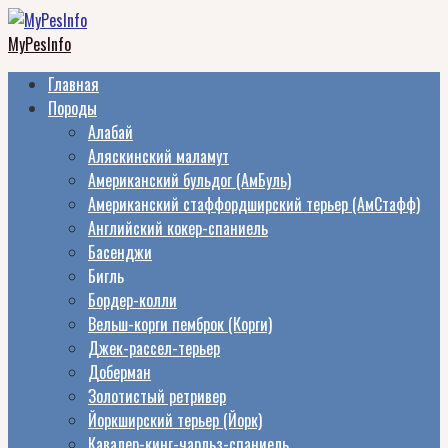
Перейти
к
MyPesInfo
контенту
Главная
Породы
Алабай
Аляскинский маламут
Американский бульдог (АмБуль)
Американский стаффордширский терьер (АмСтафф)
Английский кокер-спаниель
Басенджи
Бигль
Бордер-колли
Вельш-корги пемброк (Корги)
Джек-рассел-терьер
Доберман
Золотистый ретривер
Йоркширский терьер (Йорк)
Кавалер-кинг-чарльз-спаниель