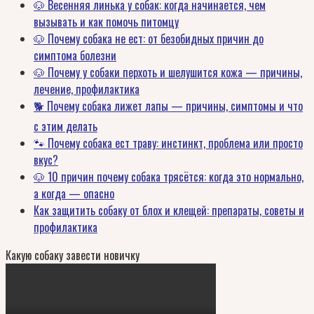
🐶 Весенняя линька у собак: когда начинается, чем
вызывать и как помочь питомцу
🐶 Почему собака не ест: от безобидных причин до
симптома болезни
🐶 Почему у собаки перхоть и шелушится кожа — причины,
лечение, профилактика
🐕 Почему собака лижет лапы — причины, симптомы и что
с этим делать
🐾 Почему собака ест траву: инстинкт, проблема или просто
вкус?
🐶 10 причин почему собака трясётся: когда это нормально,
а когда — опасно
Как защитить собаку от блох и клещей: препараты, советы и
профилактика
Какую собаку завести новичку