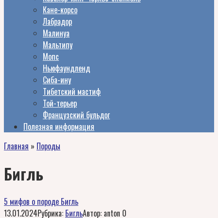
Кане-корсо
Лабрадор
Малинуа
Мальтипу
Мопс
Ньюфаундленд
Сиба-ину
Тибетский мастиф
Той-терьер
Французский бульдог
Полезная информация
Главная
»
Породы
Бигль
5 мифов о породе Бигль
13.01.2024
Рубрика:
Бигль
Автор:
anton
0