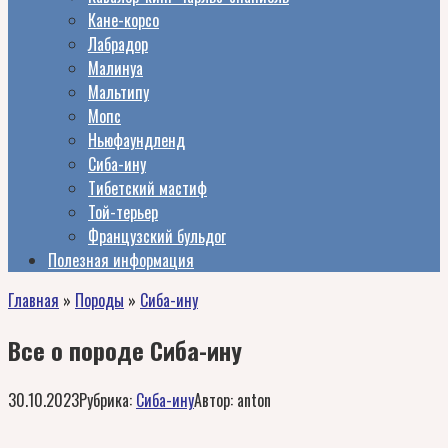
Кане-корсо
Лабрадор
Малинуа
Мальтипу
Мопс
Ньюфаундленд
Сиба-ину
Тибетский мастиф
Той-терьер
Французский бульдог
Полезная информация
Главная
»
Породы
»
Сиба-ину
Все о породе Сиба-ину
30.10.2023
Рубрика:
Сиба-ину
Автор:
anton