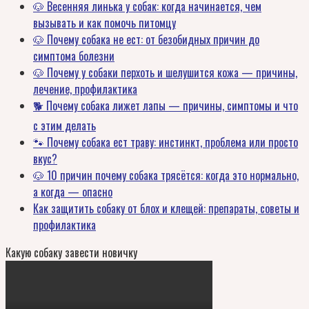
🐶 Весенняя линька у собак: когда начинается, чем
вызывать и как помочь питомцу
🐶 Почему собака не ест: от безобидных причин до
симптома болезни
🐶 Почему у собаки перхоть и шелушится кожа — причины,
лечение, профилактика
🐕 Почему собака лижет лапы — причины, симптомы и что
с этим делать
🐾 Почему собака ест траву: инстинкт, проблема или просто
вкус?
🐶 10 причин почему собака трясётся: когда это нормально,
а когда — опасно
Как защитить собаку от блох и клещей: препараты, советы и
профилактика
Какую собаку завести новичку