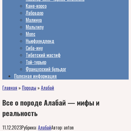
Кане-корсо
Лабрадор
Малинуа
Мальтипу
Мопс
Ньюфаундленд
Сиба-ину
Тибетский мастиф
Той-терьер
Французский бульдог
Полезная информация
Главная
»
Породы
»
Алабай
Все о породе Алабай — мифы и
реальность
11.12.2023
Рубрика:
Алабай
Автор:
anton