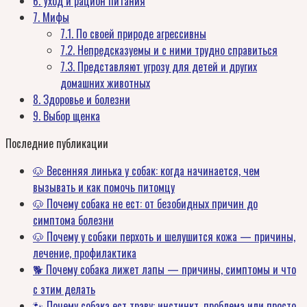
6.
Уход и рацион питания
7.
Мифы
7.1.
По своей природе агрессивны
7.2.
Непредсказуемы и с ними трудно справиться
7.3.
Представляют угрозу для детей и других
домашних животных
8.
Здоровье и болезни
9.
Выбор щенка
Последние публикации
🐶 Весенняя линька у собак: когда начинается, чем
вызывать и как помочь питомцу
🐶 Почему собака не ест: от безобидных причин до
симптома болезни
🐶 Почему у собаки перхоть и шелушится кожа — причины,
лечение, профилактика
🐕 Почему собака лижет лапы — причины, симптомы и что
с этим делать
🐾 Почему собака ест траву: инстинкт, проблема или просто