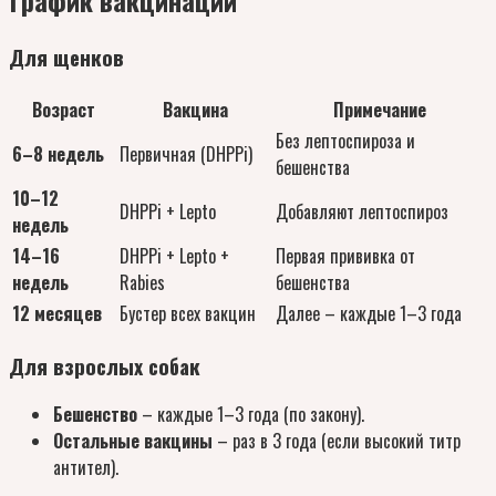
График вакцинации
Для щенков
Возраст
Вакцина
Примечание
Без лептоспироза и
6–8 недель
Первичная (DHPPi)
бешенства
10–12
DHPPi + Lepto
Добавляют лептоспироз
недель
14–16
DHPPi + Lepto +
Первая прививка от
недель
Rabies
бешенства
12 месяцев
Бустер всех вакцин
Далее – каждые 1–3 года
Для взрослых собак
Бешенство
– каждые 1–3 года (по закону).
Остальные вакцины
– раз в 3 года (если высокий титр
антител).