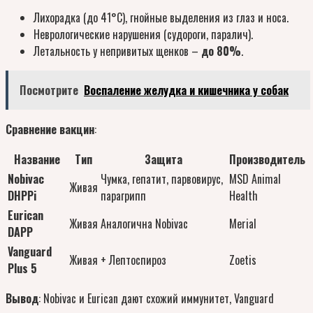
Лихорадка (до 41°C), гнойные выделения из глаз и носа.
Неврологические нарушения (судороги, паралич).
Летальность у непривитых щенков –
до 80%
.
Посмотрите
Воспаление желудка и кишечника у собак
Сравнение вакцин
:
Название
Тип
Защита
Производитель
Nobivac
Чумка, гепатит, парвовирус,
MSD Animal
Живая
DHPPi
парагрипп
Health
Eurican
Живая
Аналогична Nobivac
Merial
DAPP
Vanguard
Живая
+ Лептоспироз
Zoetis
Plus 5
Вывод
: Nobivac и Eurican дают схожий иммунитет, Vanguard