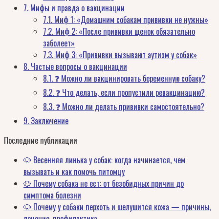
7.
Мифы и правда о вакцинации
7.1.
Миф 1: «Домашним собакам прививки не нужны»
7.2.
Миф 2: «После прививки щенок обязательно
заболеет»
7.3.
Миф 3: «Прививки вызывают аутизм у собак»
8.
Частые вопросы о вакцинации
8.1.
❓ Можно ли вакцинировать беременную собаку?
8.2.
❓ Что делать, если пропустили ревакцинацию?
8.3.
❓ Можно ли делать прививки самостоятельно?
9.
Заключение
Последние публикации
🐶 Весенняя линька у собак: когда начинается, чем
вызывать и как помочь питомцу
🐶 Почему собака не ест: от безобидных причин до
симптома болезни
🐶 Почему у собаки перхоть и шелушится кожа — причины,
лечение, профилактика