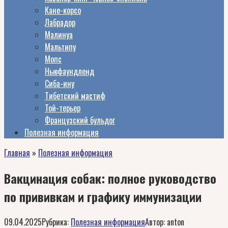
Кане-корсо
Лабрадор
Малинуа
Мальтипу
Мопс
Ньюфаундленд
Сиба-ину
Тибетский мастиф
Той-терьер
Французский бульдог
Полезная информация
Главная
»
Полезная информация
Вакцинация собак: полное руководство
по прививкам и графику иммунизации
09.04.2025
Рубрика:
Полезная информация
Автор:
anton