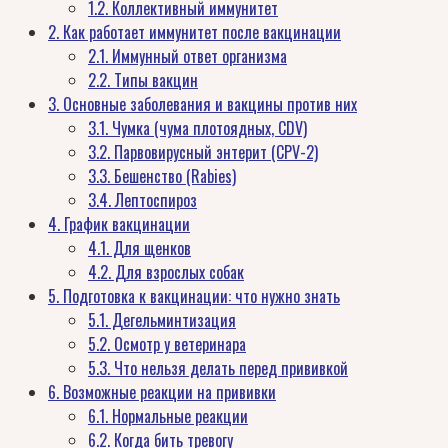
1.2.
Коллективный иммунитет
2.
Как работает иммунитет после вакцинации
2.1.
Иммунный ответ организма
2.2.
Типы вакцин
3.
Основные заболевания и вакцины против них
3.1.
Чумка (чума плотоядных, CDV)
3.2.
Парвовирусный энтерит (CPV-2)
3.3.
Бешенство (Rabies)
3.4.
Лептоспироз
4.
График вакцинации
4.1.
Для щенков
4.2.
Для взрослых собак
5.
Подготовка к вакцинации: что нужно знать
5.1.
Дегельминтизация
5.2.
Осмотр у ветеринара
5.3.
Что нельзя делать перед прививкой
6.
Возможные реакции на прививки
6.1.
Нормальные реакции
6.2.
Когда бить тревогу