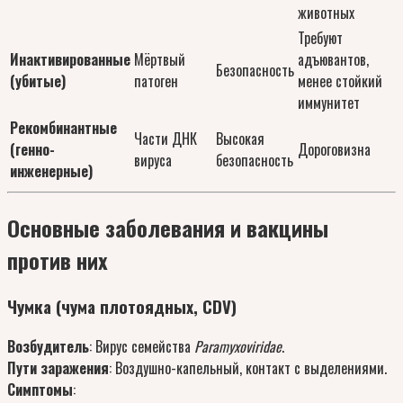
животных
Требуют
Инактивированные
Мёртвый
адъювантов,
Безопасность
(убитые)
патоген
менее стойкий
иммунитет
Рекомбинантные
Части ДНК
Высокая
(генно-
Дороговизна
вируса
безопасность
инженерные)
Основные заболевания и вакцины
против них
Чумка (чума плотоядных, CDV)
Возбудитель
: Вирус семейства
Paramyxoviridae
.
Пути заражения
: Воздушно-капельный, контакт с выделениями.
Симптомы
: