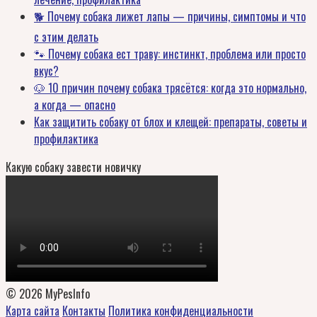
🐕 Почему собака лижет лапы — причины, симптомы и что
с этим делать
🐾 Почему собака ест траву: инстинкт, проблема или просто
вкус?
🐶 10 причин почему собака трясётся: когда это нормально,
а когда — опасно
Как защитить собаку от блох и клещей: препараты, советы и
профилактика
Какую собаку завести новичку
© 2026 MyPesInfo
Карта сайта
Контакты
Политика конфиденциальности